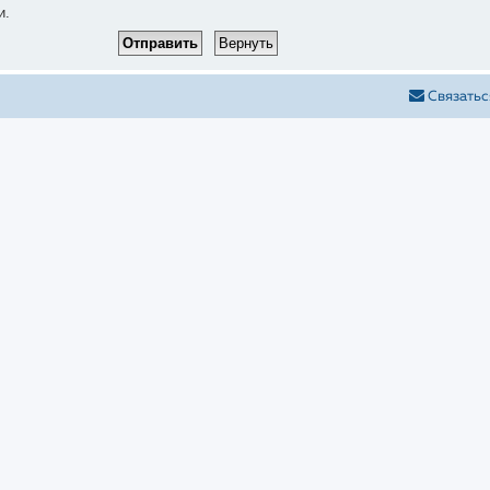
и.
Связатьс